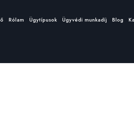
tő
Rólam
Ügytípusok
Ügyvédi munkadíj
Blog
K