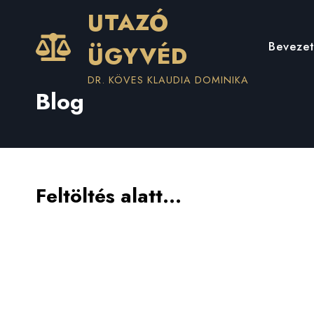
Skip
UTAZÓ
to
content
Beveze
ÜGYVÉD
DR. KÖVES KLAUDIA DOMINIKA
Blog
Feltöltés alatt…